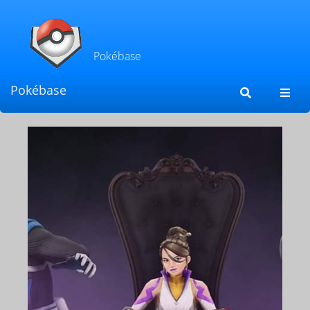
Pokébase
Pokébase
Toggl
navig