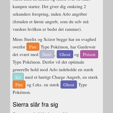
kampen starter. Det giver dig omkring 2
sekunders forspring, inden Arlo angriber
(foruden et første angreb, som du selv må
vurdere hvilken er bedst det rammer).
Mens Steelix og Scizor begge har en svaghed
overfor
Fire
Type Pokémon, har Gardevoir
det svært med
Steel
,
Ghost
og
Poison
Type Pokémon. Derfor vil det optimale
generelle hold mod Arlo indeholde en stærk
Ice
med et hurtigt Charge Angreb, en stærk
Fire
og f.eks. en stærk
Ghost
Type
Pokémon.
Sierra slår fra sig