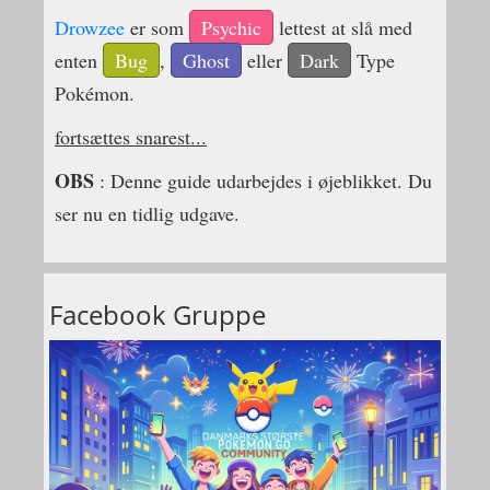
Drowzee
er som
Psychic
lettest at slå med
enten
Bug
,
Ghost
eller
Dark
Type
Pokémon.
fortsættes snarest...
OBS
: Denne guide udarbejdes i øjeblikket. Du
ser nu en tidlig udgave.
Facebook Gruppe