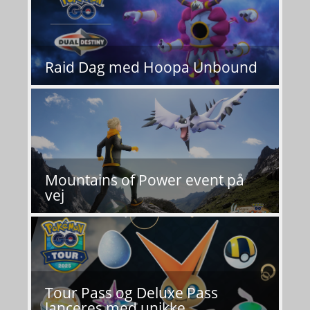
Raid Dag med Hoopa Unbound
Mountains of Power event på
vej
Tour Pass og Deluxe Pass
lanceres med unikke