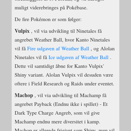
muligt viderebringes på Pokébase.
De fire Pokémon er som følger:
Vulpix
, vil via udvikling til Ninetales få
angrebet Weather Ball, hvor Kanto Ninetales
vil få
Fire udgaven af Weather Ball
, og Alolan
Ninetales vil få
Ice udgaven af Weather Ball
.
Dette vil samtidigt åbne for Kanto Vulpix'
Shiny variant. Alolan Vulpix vil desuden være
oftere i Field Research og Raids under eventet.
Machop
, vil via udvikling til Machamp få
angrebet Payback (Endnu ikke i spillet) - Et
Dark Type Charge Angreb, som vil give
Machamp endnu mere diversitet i kamp.
Machop er allerede frigivet som Shiny, men vil