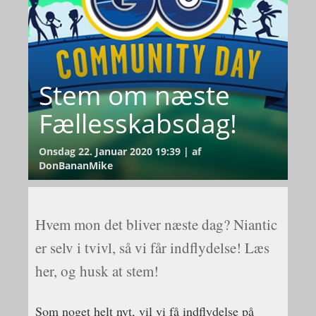
Stem om næste
Fællesskabsdag!
Onsdag 22. Januar 2020 19:39 | af
DonBananMike
Hvem mon det bliver næste dag? Niantic
er selv i tvivl, så vi får indflydelse! Læs
her, og husk at stem!
Som noget helt nyt, vil vi få indflydelse på