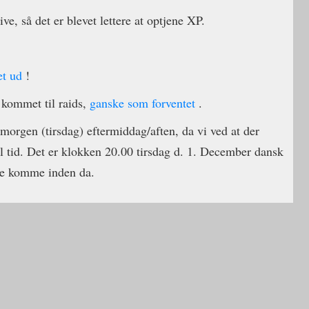
ve, så det er blevet lettere at optjene XP.
et ud
!
 kommet til raids,
ganske som forventet
.
morgen (tirsdag) eftermiddag/aften, da vi ved at der
 tid. Det er klokken 20.00 tirsdag d. 1. December dansk
l de komme inden da.