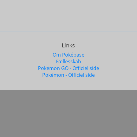
Links
Om Pokébase
Fællesskab
Pokémon GO - Officiel side
Pokémon - Officiel side
ettigheder forbeholdes © 2017 - 2026
Base Software. CVR: 4
mon og alle respektive navne er varemærke og © af Nintendo 1996
"
Pokémon GO
" er et varemarke og © af
Niantic, Inc
.
har ingen tilknytning til Niantic Inc., The Pokemon Company, eller