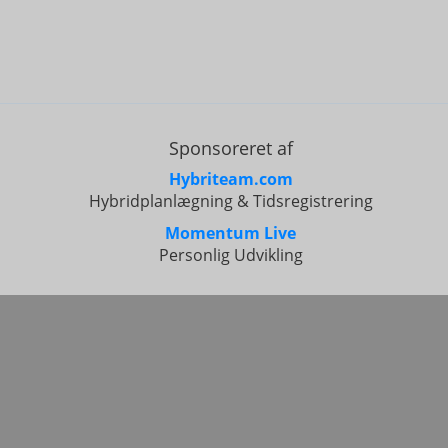
Sponsoreret af
Hybriteam.com
Hybridplanlægning & Tidsregistrering
Momentum Live
Personlig Udvikling
Alle r
Poké
Pokébase 