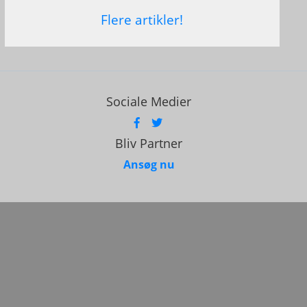
Flere artikler!
Sociale Medier
Bliv Partner
Ansøg nu
5127001
-2026
 Nintendo.