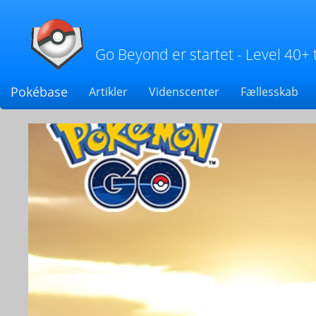
Go Beyond er startet - Level 40+ 
Pokébase
Artikler
Videnscenter
Fællesskab