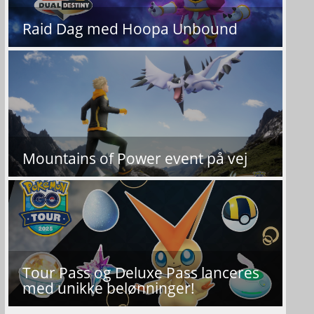
Raid Dag med Hoopa Unbound
Mountains of Power event på vej
Tour Pass og Deluxe Pass lanceres
med unikke belønninger!