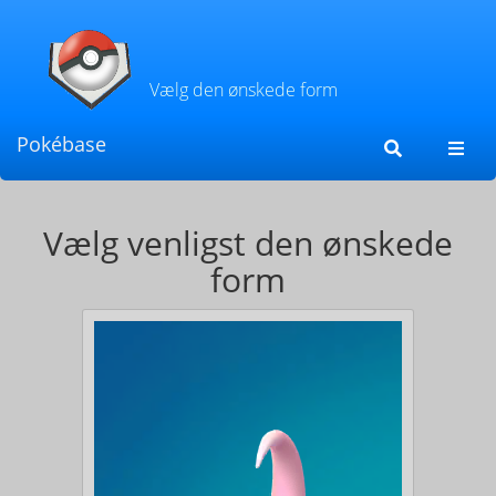
Vælg den ønskede form
Pokébase
Toggl
navig
Vælg venligst den ønskede
form