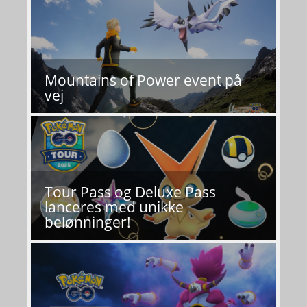
Mountains of Power event på
vej
Tour Pass og Deluxe Pass
lanceres med unikke
belønninger!