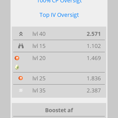
100% CP Oversigt
Top IV Oversigt
lvl 40
2.571
lvl 15
1.102
lvl 20
1.469
lvl 25
1.836
lvl 35
2.387
Boostet af