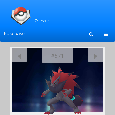
Zoroark
Pokébase
Toggl
navig
#571