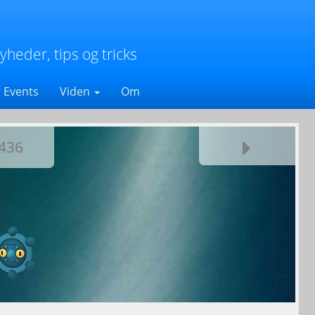
eder, tips og tricks
Events
Viden
Om
436