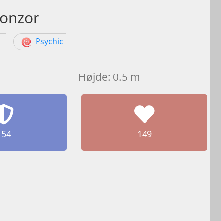
onzor
l
Psychic
Højde: 0.5 m
154
149