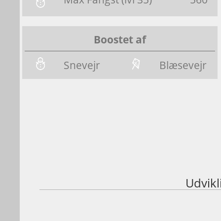
Boostet af
Snevejr
Blæsevejr
Udvikl