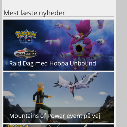
Mest læste nyheder
Raid Dag med Hoopa Unbound
Mountains of Power event på vej