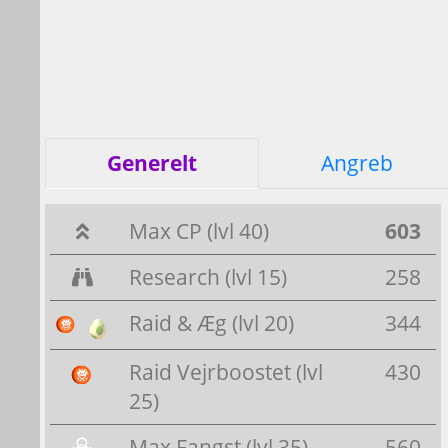
Generelt
Angreb
Max CP (lvl 40)
603
Research (lvl 15)
258
Raid & Æg (lvl 20)
344
Raid Vejrboostet (lvl
430
25)
Max Fangst (lvl 35)
560