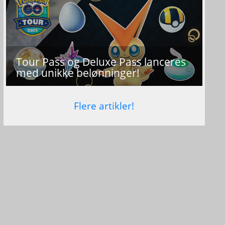
Tour Pass og Deluxe Pass lanceres
med unikke belønninger!
Flere artikler!