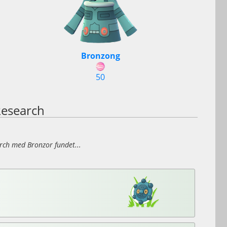
Bronzong
50
Research
arch med Bronzor fundet...