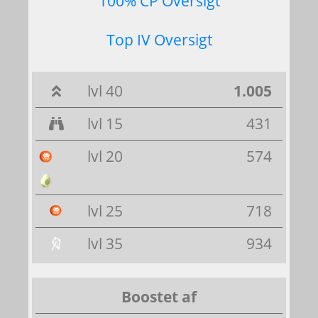
100% CP Oversigt
Top IV Oversigt
lvl 40
1.005
lvl 15
431
lvl 20
574
lvl 25
718
lvl 35
934
Boostet af