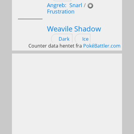
Angreb:
Snarl
/
Frustration
Weavile Shadow
Dark
Ice
Counter data hentet fra
PokéBattler.com
Angreb:
Ice Shard
/
Darkrai
Dark
Angreb:
Feint Attack
/
Focus Blast
Blacephalon
Mewtwo Shadow