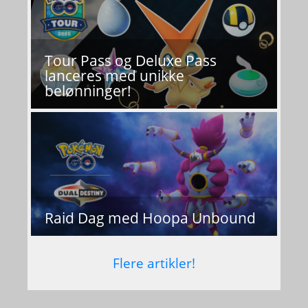
Honchkrow
Shadow
Dark
Tour Pass og Deluxe Pass
Flying
lanceres med unikke
belønninger!
Angreb:
Peck
/
Frustration
Absol
Dark
Angreb:
Psycho Cut
/
Megahorn
Raid Dag med Hoopa Unbound
Flere artikler!