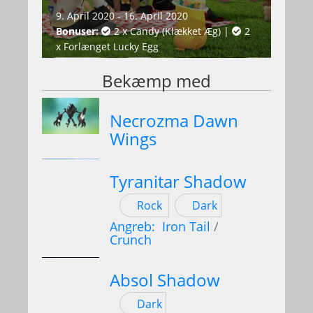
9. April 2020 - 16. April 2020
Bonuser:
2 x Candy (Klækket Æg)
|
2
x Forlænget Lucky Egg
Bekæmp med
Necrozma Dawn
Wings
Tyranitar Shadow
Rock
Dark
Angreb:
Iron Tail
/
Crunch
Absol Shadow
Dark