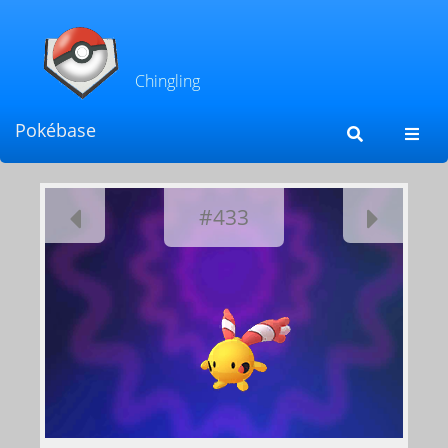
Chingling
Pokébase
Toggl
navig
#433