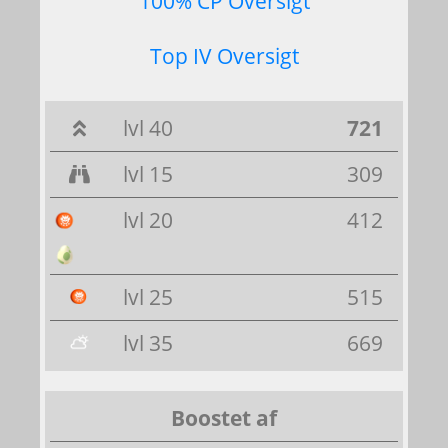
100% CP Oversigt
Top IV Oversigt
lvl 40
721
lvl 15
309
lvl 20
412
lvl 25
515
lvl 35
669
Boostet af