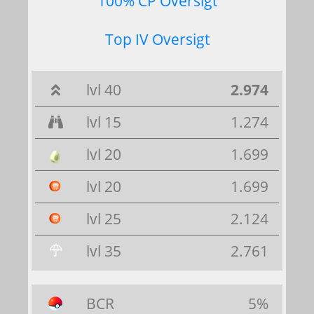
100% CP Oversigt
Top IV Oversigt
lvl 40
2.974
lvl 15
1.274
lvl 20
1.699
lvl 20
1.699
lvl 25
2.124
lvl 35
2.761
BCR
5%