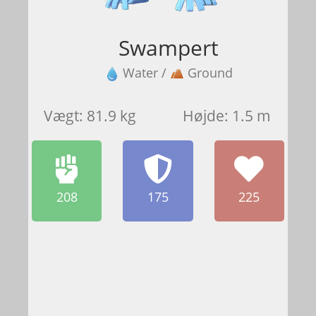
Swampert
Water /
Ground
Vægt: 81.9 kg
Højde: 1.5 m
208
175
225