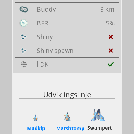
Buddy
3 km
BFR
5%
Shiny
Shiny spawn
Ì DK
Udviklingslinje
Swampert
Mudkip
Marshtomp