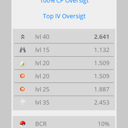
100% CP Oversigt
Top IV Oversigt
lvl 40
2.641
lvl 15
1.132
lvl 20
1.509
lvl 20
1.509
lvl 25
1.887
lvl 35
2.453
BCR
10%