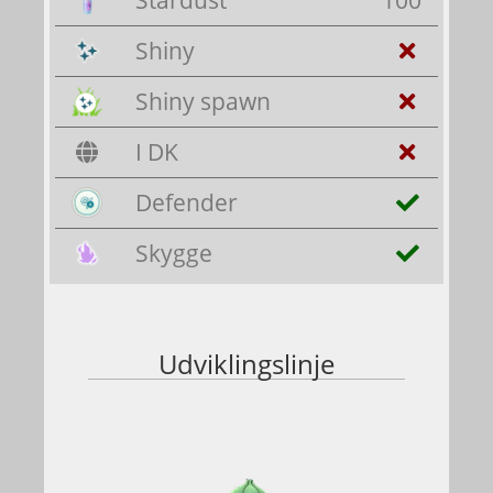
Stardust
100
Shiny
Shiny spawn
I DK
Defender
Skygge
Udviklingslinje