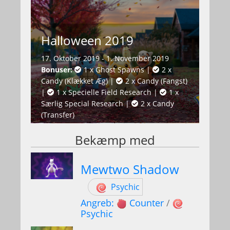
Halloween 2019
17. Oktober 2019 - 1. November 2019
Bonuser:
1 x Ghost Spawns
|
2 x
Candy (Klækket Æg)
|
2 x Candy (Fangst)
|
1 x Specielle Field Research
|
1 x
Særlig Special Research
|
2 x Candy
(Transfer)
Bekæmp med
Mewtwo Shadow
Psychic
Angreb:
Counter
/
Psychic