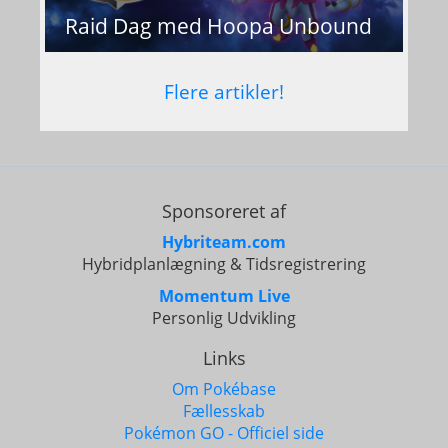
Angreb:
Wing Attack
/
Raid Dag med Hoopa Unbound
Heat Wave
Flere artikler!
Metagross Shadow
Steel
Psychic
Angreb:
Shadow Claw
/
Meteor Mash
Sponsoreret af
Hybriteam.com
Hybridplanlægning & Tidsregistrering
Momentum Live
Personlig Udvikling
Links
Om Pokébase
Fællesskab
Pokémon GO - Officiel side