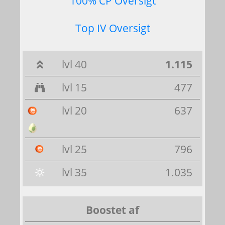
100% CP Oversigt
Top IV Oversigt
lvl 40
1.115
lvl 15
477
lvl 20
637
lvl 25
796
lvl 35
1.035
Boostet af