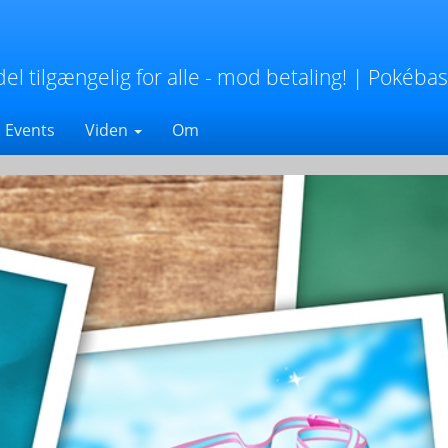
 tilgængelig for alle - mod betaling!
| Pokéba
Events
Viden
Om