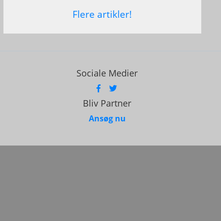
Flere artikler!
Sociale Medier
Bliv Partner
Ansøg nu
5127001
-2026
 Nintendo.