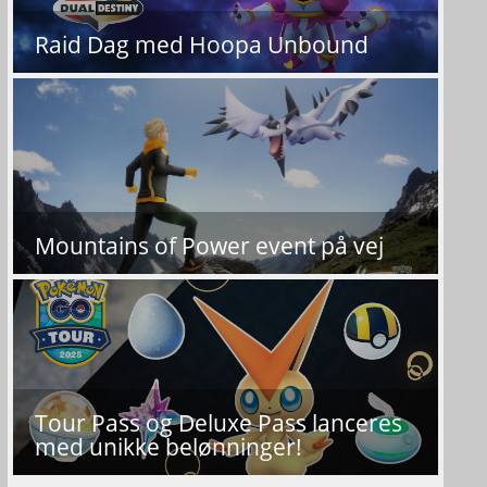
Raid Dag med Hoopa Unbound
Mountains of Power event på vej
Tour Pass og Deluxe Pass lanceres
med unikke belønninger!