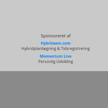
Sponsoreret af
Hybriteam.com
Hybridplanlægning & Tidsregistrering
Momentum Live
Personlig Udvikling
Alle r
Poké
Pokébase 