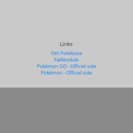
Links
Om Pokébase
Fællesskab
Pokémon GO - Officiel side
Pokémon - Officiel side
ettigheder forbeholdes © 2017 - 2026
Base Software. CVR: 4
mon og alle respektive navne er varemærke og © af Nintendo 1996
"
Pokémon GO
" er et varemarke og © af
Niantic, Inc
.
har ingen tilknytning til Niantic Inc., The Pokemon Company, eller