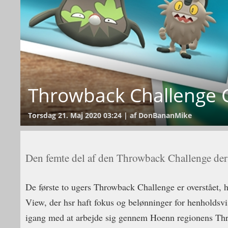
Throwback Challenge Ch
Torsdag 21. Maj 2020 03:24 | af DonBananMike
Den femte del af den Throwback Challenge der e
De første to ugers Throwback Challenge er overstået, h
View, der hsr haft fokus og belønninger for henholdsv
igang med at arbejde sig gennem Hoenn regionens Thr