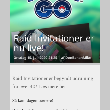
Raid Invitationer er
nu live!
Onsdag 15. Juli 2020 21:25 | af DonBananMike
Raid Invitationer er begyndt udrulning
fra level 40! Læs mere her
Så kom dagen trænere!