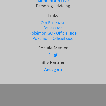
Momentum Live
Personlig Udvikling
Links
Om Pokébase
Fællesskab
Pokémon GO - Officiel side
Pokémon - Officiel side
Sociale Medier
Bliv Partner
Ansøg nu
Alle rettigheder forbeholdes © 2017 - 2026
Base
Software. CVR: 45127001
Pokémon og alle respektive navne er varemærke og © af
Nintendo 1996-2026