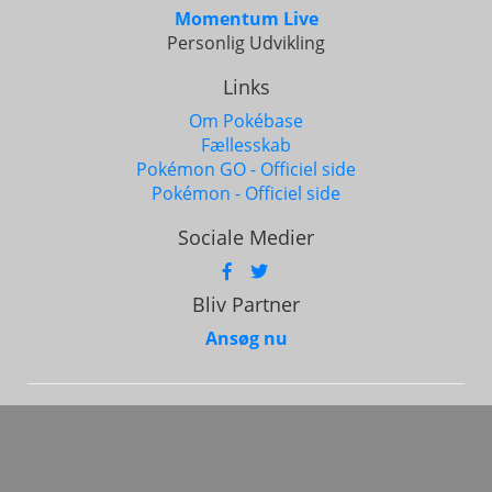
Momentum Live
Personlig Udvikling
Links
Om Pokébase
Fællesskab
Pokémon GO - Officiel side
Pokémon - Officiel side
Sociale Medier
Bliv Partner
Ansøg nu
Alle rettigheder forbeholdes © 2017 - 2026
Base
Software. CVR: 45127001
Pokémon og alle respektive navne er varemærke og © af
Nintendo 1996-2026