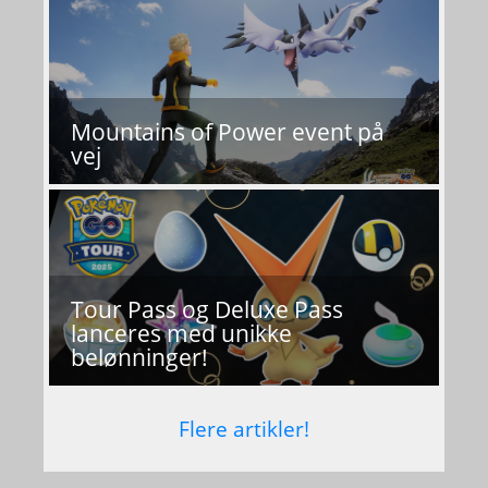
Mountains of Power event på
vej
Tour Pass og Deluxe Pass
lanceres med unikke
belønninger!
Flere artikler!