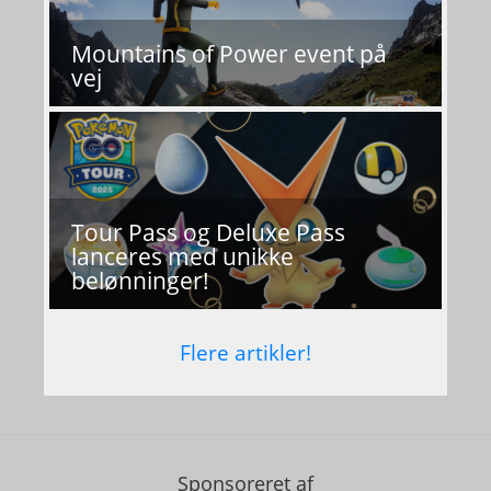
Mountains of Power event på
vej
Tour Pass og Deluxe Pass
lanceres med unikke
belønninger!
Flere artikler!
Sponsoreret af