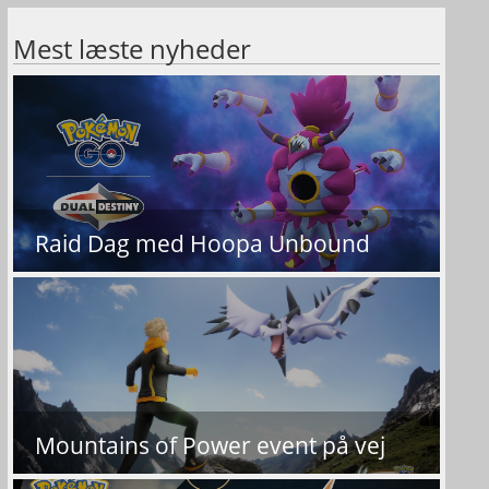
Mest læste nyheder
Raid Dag med Hoopa Unbound
Mountains of Power event på vej