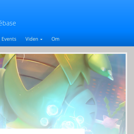
ébase
Events
Viden
Om