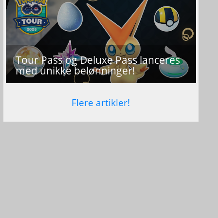
Tour Pass og Deluxe Pass lanceres
med unikke belønninger!
Flere artikler!