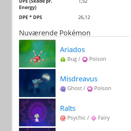
DPE (Skade pr.
1,52
Energy)
DPE * DPS
26,12
Nuværende Pokémon
Ariados
Bug /
Poison
Misdreavus
Ghost /
Poison
Ralts
Psychic /
Fairy