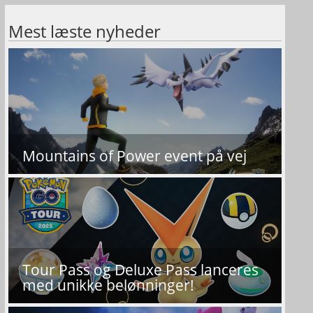
Mest læste nyheder
Mountains of Power event på vej
Tour Pass og Deluxe Pass lanceres
med unikke belønninger!