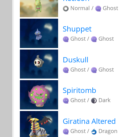
Normal /
Ghost
Shuppet
Ghost /
Ghost
Duskull
Ghost /
Ghost
Spiritomb
Ghost /
Dark
Giratina Altered
Ghost /
Dragon