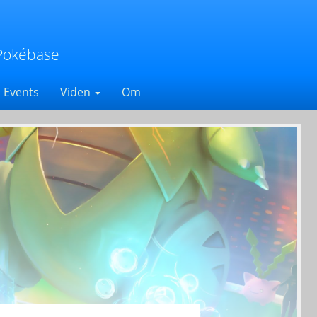
Pokébase
Events
Viden
Om