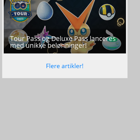
Tour Pass og Deluxe Pass lanceres
med unikke belønninger!
Flere artikler!