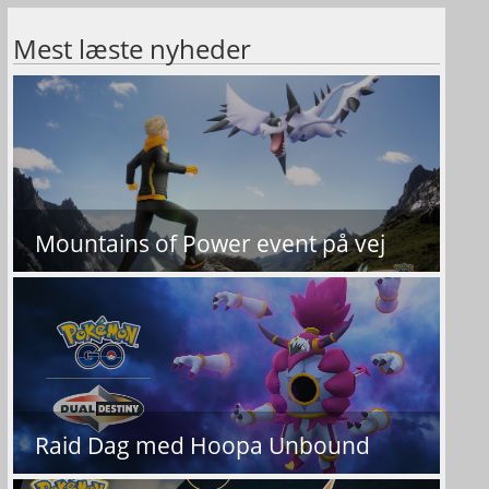
Mest læste nyheder
Mountains of Power event på vej
Raid Dag med Hoopa Unbound