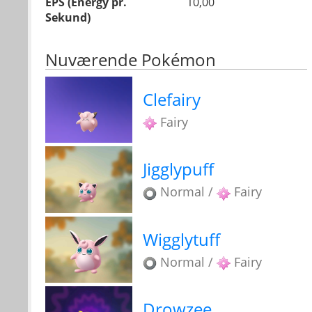
EPS (Energy pr.
10,00
Sekund)
Nuværende Pokémon
Clefairy
Fairy
Jigglypuff
Normal /
Fairy
Wigglytuff
Normal /
Fairy
Drowzee