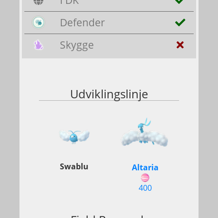
I DK
Defender
Skygge
Udviklingslinje
Swablu
Altaria
400