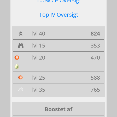
100% CP Oversigt
Top IV Oversigt
lvl 40
824
lvl 15
353
lvl 20
470
lvl 25
588
lvl 35
765
Boostet af