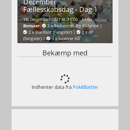
December
Fællesskabsdag - Dag 1
18. December 2021 kl. 11:00 - 17:00
Bonuser:
2 x Reduceret Æg distance
|
2 x Stardust (Fangster)
|
2 x XP
(fangster)
|
3 x Incense tid
Bekæmp med
Indhenter data fra
PokéBattler