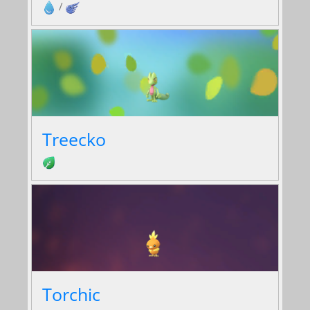
/
Treecko
Torchic