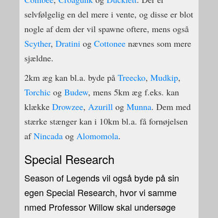
selvfølgelig en del mere i vente, og disse er blot
nogle af dem der vil spawne oftere, mens også
Scyther
,
Dratini
og
Cottonee
nævnes som mere
sjældne.
2km æg kan bl.a. byde på
Treecko
,
Mudkip
,
Torchic
og
Budew
, mens 5km æg f.eks. kan
klække
Drowzee
,
Azurill
og
Munna
. Dem med
stærke stænger kan i 10km bl.a. få fornøjelsen
af
Nincada
og
Alomomola
.
Special Research
Season of Legends vil også byde på sin
egen Special Research, hvor vi samme
nmed Professor Willow skal undersøge