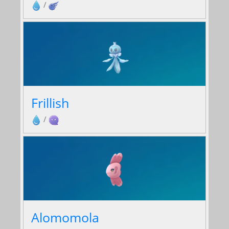
/
Frillish
/
Alomomola