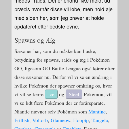
mødes i raids. Det er endnu ikke meldt ud
præcis hvornår disse vil løbe, men hold øje
med siden her, som jeg prøver at holde
opdateret efter bedste evne.
Spawns og Æg
Sæsoner har, som du måske kan huske,
betydning for spawns, raids og æg i Pokémon
GO, ligesom GO Battle League også kører efter
disse sæsoner nu. Derfor vil vi se en ændring i
hvilke Pokémon der spawner omkring os, hvor
vi vil se færre
Ice
og
Steel
Pokémon, vil
vi se lidt flere Pokémon der er forårsparate.
Niantic nævner selv Pokémon som
Mantine
,
Frillish
,
Voltorb
,
Glameow
,
Hoppip
,
Tangela
,
Combee
,
Croagunk
og
Ducklett
. Der er