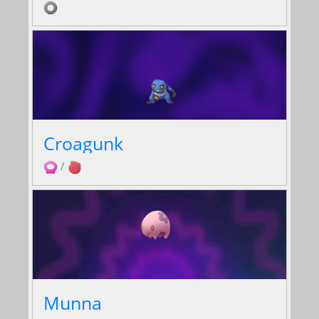
Croagunk
/
Munna