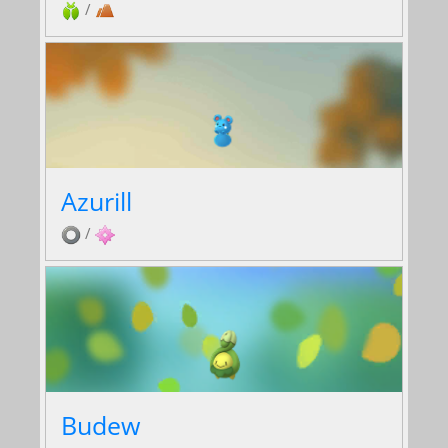
/
Azurill
/
Budew