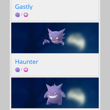
Gastly
/
Haunter
/